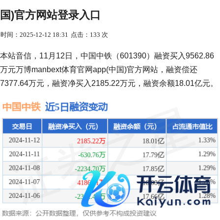
国)官方网站登录入口
时间：2025-12-12 18:31
点击：133 次
本站音信，11月12日，中国中铁（601390）融资买入9562.86
万元万博manbext体育官网app(中国)官方网站，融资偿还
7377.64万元，融资净买入2185.22万元，融资余额18.01亿元。