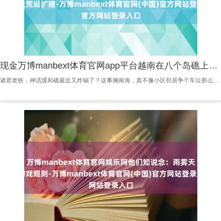
现金万博manbext体育官网app平台越南在八个岛礁上荒诞扩建-万博manbext体育官网(中国)官方网站登录入口
诸君老铁，神话缓和礁最近又炸锅了？这事搁南海，真不像小区邻居争个车位那么约略，径直一艘破褴褛烂的“马德雷山”号船，愣是搅得十几艘舰艇围着转，几个国度治安上场喊话，时势比小品剧情还精彩。光这一则新闻，就把南海的风浪搅得扑朔迷离。话说，菲律宾老迈自导自演了一场补给困局，越南小昆季捏紧契机内卷扩岛，几拨外助更是飞机舰船王人上阵，恨不得搬个小板凳现场直击。这一盆水越搅越浑，究竟谁才是赢家？这场“海上大戏”，可不是光靠嚷嚷就能结束。缓和礁危局的背后，究竟藏着哪些不为东谈主知的猫腻？且听小编今儿给您扒一扒