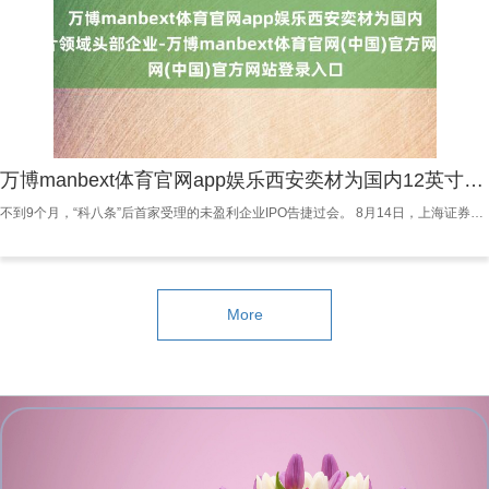
万博manbext体育官网app娱乐西安奕材为国内12英寸硅片领域头部企业-万博manbext体育官网(中国)官方网站登录入口
不到9个月，“科八条”后首家受理的未盈利企业IPO告捷过会。 8月14日，上海证券来回所上市委员会2025年第31次审议会议服从涌现，西安奕斯伟材料科技股份有限公司(以下简称“西安奕材”)科创板IPO告捷过会。 自2024年11月29日IPO获受理到过会，西安奕材用时不到9个月，此举涌现出现时科创板审核节律彰着加速，体现出成本市集对“硬科技”企业包容性的进一步进步。 同期，西安奕材亦然“科创板八条”公布后首家取得受理并过会的未盈利企业。笔据招股书裸露，由于12英寸硅片行业固有的投资强度大、技艺
More