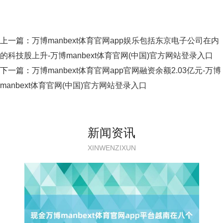
上一篇：
万博manbext体育官网app娱乐包括东京电子公司在内
的科技股上升-万博manbext体育官网(中国)官方网站登录入口
下一篇：
万博manbext体育官网app官网融资余额2.03亿元-万博
manbext体育官网(中国)官方网站登录入口
新闻资讯
XINWENZIXUN