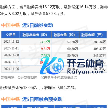
融券方面，当日融券卖出13.12万股，融券偿还16.14万股，融券
净买入3.02万股，融券余量57.28万股。
融资融券余额18.05亿元，较昨日飞腾1.21%。