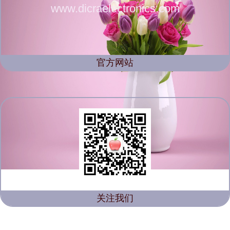
www.dicraelectronics.com
官方网站
关注我们