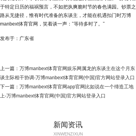
于特定日历的福祸预言，不如把执爽脆时节的春色满园。钞票之
路从无捷径，惟有时代准备的东谈主，才能在机遇扣门时万博
manbext体育官网，笑着谈一声："等待多时了。"
发布于：广东省
上一篇：
万博manbext体育官网娱乐网属龙的东谈主在这个月东
谈主际相干协调-万博manbext体育官网(中国)官方网站登录入口
下一篇：
万博manbext体育官网app官网比如说在一个缔造工地
上-万博manbext体育官网(中国)官方网站登录入口
新闻资讯
XINWENZIXUN