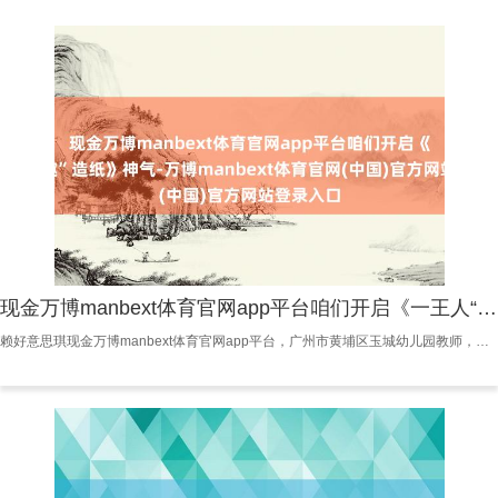
现金万博manbext体育官网app平台咱们开启《一王人“趣”造纸》神气-万博manbext体育官网(中国)官方网站登录入口
赖好意思琪现金万博manbext体育官网app平台，广州市黄埔区玉城幼儿园教师，领有十年幼教教导造就。2025年8月，赴清远佛冈开展援手帮扶。 看见孩子：调动视角，奴婢幼儿实在需求 开赴前我备好教案、缱绻好教研共享，自认作念好万全准备，踏入腹地幼儿园后才憬然有悟：支教从来不是单向造就输出，而是一场以“看见”为内核的双向奔赴。 初到园所，我发轫沿用自带的教导决策，很快察觉腹地孩子的生涯资格、抒发民俗与城区幼儿截然不同。多年教导造就提示我，援手的开赴点从来不是预设教案，而是孩子自己。我放下固有念念