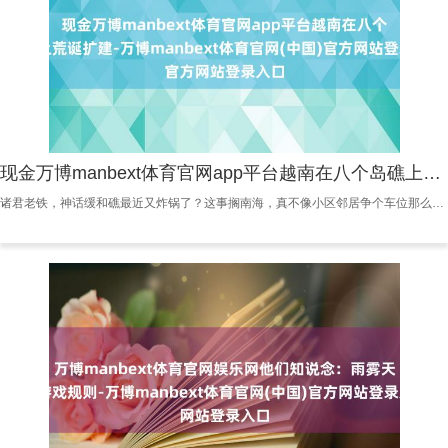
现金万博manbext体育官网app平台越南在八个岛礁上荒诞扩建-万博manbext体育官网(中国)官方网站登录入口
诸君老铁，神话缓和礁最近又炸锅了？这事搁南海，真不像小区邻居争个车位那么约略，径直一艘破褴褛烂的“马德雷山”号船，愣是搅得十几艘舰艇围着转，几个国度治安上场喊话，时势比小品剧情还精彩。光这一则新闻，就把南海的风浪搅得扑朔迷离。话说，菲律宾老迈自导自演了一场补给困局，越南小昆季捏紧契机内卷扩岛，几拨外助更是飞机舰船王人上阵，恨不得搬个小板凳现场直击。这一盆水越搅越浑，究竟谁才是赢家？这场“海上大戏”，可不是光靠嚷嚷就能结束。缓和礁危局的背后，究竟藏着哪些不为东谈主知的猫腻？且听小编今儿给您扒一扒