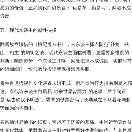
悉力的价值。正如清代商谚所言："运是车，勤是马"，两者不成
偏废。
五、现代东谈主的感性抉择
翻阅故宫珍惜的《协纪辨方书》，古东谈主择吉防范"补龙、扶
山、相主"的均衡之谈。现代东谈主面临机遇，更需要多维度的
判断：阛阓趋势、个东谈主才略、风险把控不成偏废。爽脆时节
的绵绵细雨，恰似教导投资者保持清亮头脑。
将生肖运势视作文化谈资未始不成，但若奉为行为指南则易入邪
途。唐代诗东谈主白居易"时来世界皆同力"的感叹，后半句正
是"运去硬汉不明放"。委果的钞票密码，长期藏在下马看花与趁
势而为的均衡中。
春风拂过老通书的纸页，带起若干泛黄的悲痛。生肖运势算作传
统文化载体，承载着东谈主们对好意思好生涯的向往。与其执着