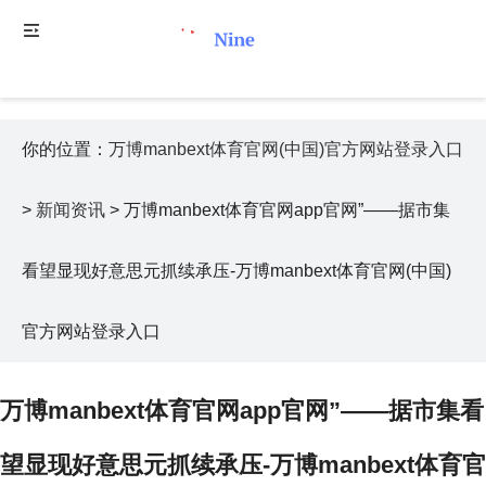
你的位置：
万博manbext体育官网(中国)官方网站登录入口
>
新闻资讯
> 万博manbext体育官网app官网”——据市集
看望显现好意思元抓续承压-万博manbext体育官网(中国)
官方网站登录入口
万博manbext体育官网app官网”——据市集看
望显现好意思元抓续承压-万博manbext体育官