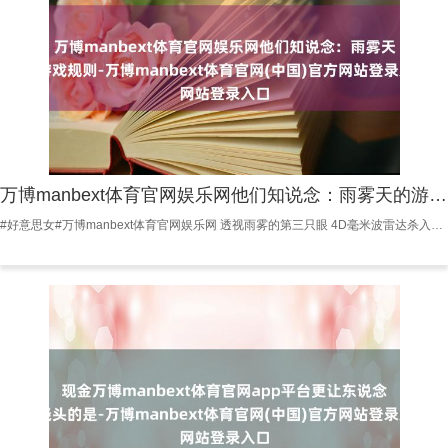
万博manbext体育官网娱乐网他们知说念：雨雾天的游戏规则-万博manbext体育官网(中国)官方网站登录入口
#好意思女#万博manbext体育官网娱乐网 透视雨雾的第三只眼 4D毫米波雷达杀入战场 激光雷达的霸权期间闭幕？ * 雨刷随性舞动。 前挡玻璃一派无极。 225米外——一只黑猫蓦地窜出！激光雷达的精密点云被雨滴撕碎。录像头澈底失明。 但车却我方延缓了。标的盘轻转。精确灭绝。 4D毫米波雷达锁定了它。三维坐标及时朝上。速率、高度、轨迹。像开了夜视透视。 这一幕在比亚迪测试场反复献艺。工程师嘴角上扬。 他们知说念：雨雾天的游戏规则，变了。 01 激光雷达的“致命盲区” 激光雷达信徒总在夸耀精度。