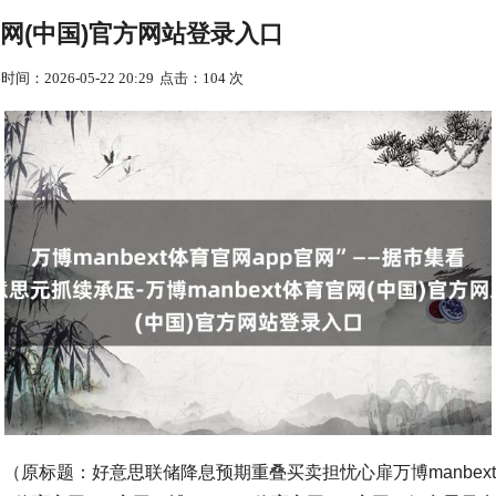
网(中国)官方网站登录入口
时间：2026-05-22 20:29
点击：104 次
（原标题：好意思联储降息预期重叠买卖担忧心扉万博manbext