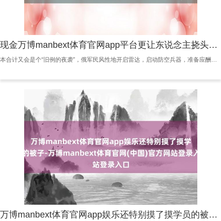
现金万博manbext体育官网app平台更让东说念主挠头的是-万博manbext体育官网(中国)官方网站登录入口
本合计又会是个“旧例的夜袭”，俄军民风性地开启雷达，启动防空兵器，准备应酬几架无东说念主机。不外这回，不是那“老三样”出场，而是一把历程恬逸打磨的利器。遨游距离达到3000公里，低空贴地奔突现金万博manbext体育官网app平台，射中率卓绝一半，被称作“火烈鸟”的国产巡航导弹，平直让俄军的防空系统变得失去了退缩才略。 一下子，俄国内许多地点的真金不怕火油厂、铁路关节还有军用仓库接连负担，图像传回时火光冲天。这事儿挺无语的，即是拦不住，反而花的钱多得吓东说念主。这不是啥时刻比拼，而是乌军在搞“
万博manbext体育官网app娱乐还特别摸了摸学员的被子-万博manbext体育官网(中国)官方网站登录入口