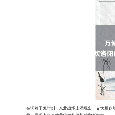
在沉着干戈时刻，东北战场上涌现出一支大胆丧