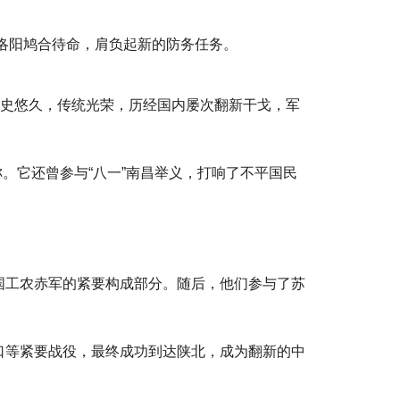
南洛阳鸠合待命，肩负起新的防务任务。
军历史悠久，传统光荣，历经国内屡次翻新干戈，军
称。它还曾参与“八一”南昌举义，打响了不平国民
国工农赤军的紧要构成部分。随后，他们参与了苏
口等紧要战役，最终成功到达陕北，成为翻新的中