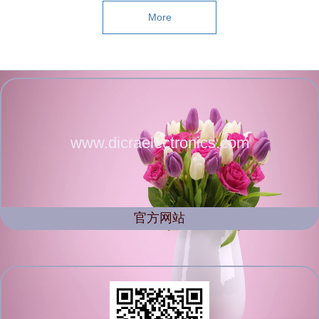
More
www.dicraelectronics.com
官方网站