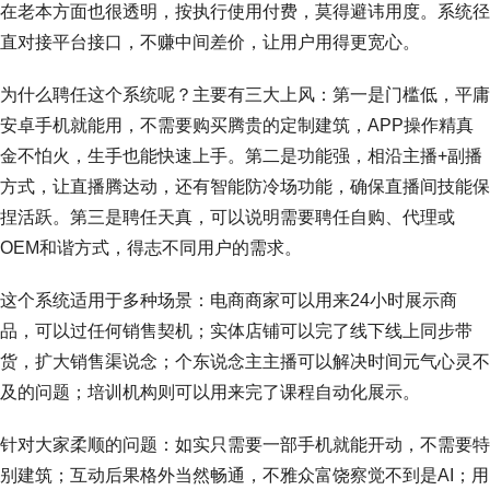
在老本方面也很透明，按执行使用付费，莫得避讳用度。系统径
直对接平台接口，不赚中间差价，让用户用得更宽心。
为什么聘任这个系统呢？主要有三大上风：第一是门槛低，平庸
安卓手机就能用，不需要购买腾贵的定制建筑，APP操作精真
金不怕火，生手也能快速上手。第二是功能强，相沿主播+副播
方式，让直播腾达动，还有智能防冷场功能，确保直播间技能保
捏活跃。第三是聘任天真，可以说明需要聘任自购、代理或
OEM和谐方式，得志不同用户的需求。
这个系统适用于多种场景：电商商家可以用来24小时展示商
品，可以过任何销售契机；实体店铺可以完了线下线上同步带
货，扩大销售渠说念；个东说念主主播可以解决时间元气心灵不
及的问题；培训机构则可以用来完了课程自动化展示。
针对大家柔顺的问题：如实只需要一部手机就能开动，不需要特
别建筑；互动后果格外当然畅通，不雅众富饶察觉不到是AI；用