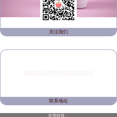
关注我们
新闻资讯商贸科技园3500号
联系地址
友情链接：