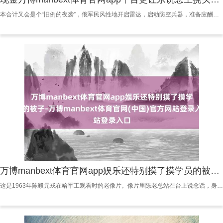
本合计又会是个“旧例的夜袭”，俄军民风性地开启雷达，启动防空兵器，准备应酬几架无东说念主机。不外这回，不是那“老三样”出场，而是一把历程恬逸打磨的利器。遨游距离达到3000公里，低空贴地奔突现金万博manbext体育官网app平台，射中率卓绝一半，被称作“火烈鸟”的国产巡航导弹，平直让俄军的防空系统变得失去了退缩才略。 一下子，俄国内许多地点的真金不怕火油厂、铁路关节还有军用仓库接连负担，图像传回时火光冲天。这事儿挺无语的，即是拦不住，反而花的钱多得吓东说念主。这不是啥时刻比拼，而是乌军在搞“
万博manbext体育官网app娱乐还特别摸了摸学员的被子-万博manbext体育官网(中国)官方网站登录入口
这是1963年陈毅元戎在哈军工观看时的老像片。像片里陈老总站在台上说念话，身旁是院长刘居英少将。 那天元戎讲得相当确凿，不仅号令各人走“才高行厚”的路，还特别摸了摸学员的被子，喜爱娃娃们晚上冷。这份对后辈的缓和万博manbext体育官网app娱乐，隔着屏幕皆能感受到！