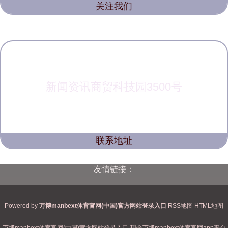
关注我们
新闻资讯商贸科技园3500号
联系地址
友情链接：
Powered by
万博manbext体育官网(中国)官方网站登录入口
RSS地图
HTML地图
万博manbext体育官网(中国)官方网站登录入口-现金万博manbext体育官网app平台