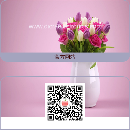
www.dicraelectronics.com
官方网站