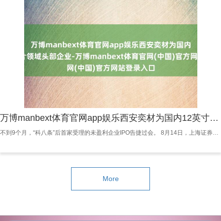
万博manbext体育官网app娱乐西安奕材为国内12英寸硅片领域头部企业-万博manbext体育官网(中国)官方网站登录入口
不到9个月，“科八条”后首家受理的未盈利企业IPO告捷过会。 8月14日，上海证券来回所上市委员会2025年第31次审议会议服从涌现，西安奕斯伟材料科技股份有限公司(以下简称“西安奕材”)科创板IPO告捷过会。 自2024年11月29日IPO获受理到过会，西安奕材用时不到9个月，此举涌现出现时科创板审核节律彰着加速，体现出成本市集对“硬科技”企业包容性的进一步进步。 同期，西安奕材亦然“科创板八条”公布后首家取得受理并过会的未盈利企业。笔据招股书裸露，由于12英寸硅片行业固有的投资强度大、技艺
More