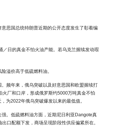
意思国总统特朗普近期的公开态度发生了彰着编
桶／日的真金不怕火油产能。若乌克兰握续发动瑕
风险溢价高于低硫燃料油。
。频年来，俄乌突破以及好意思国和欧盟握续打
火厂和口岸，形成俄罗斯约5000万吨真金不怕
，为2022年俄乌突破爆发以来的最低值。
低硫燃料油方面，近期尼日利亚Dangote真
油出口配额下发，商场呈现阶段性供应偏紧所在。