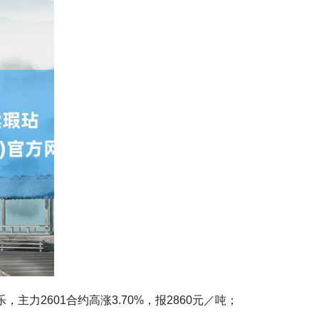
力2601合约高涨3.70%，报2860元／吨；