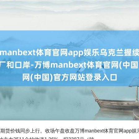
钱同步上行。收场午盘收盘万博manbext体育官网app娱乐，主