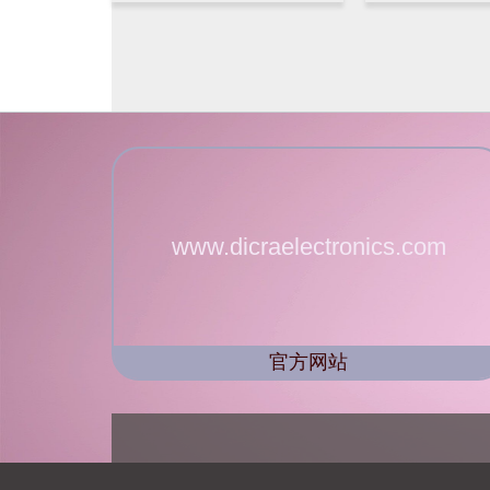
www.dicraelectronics.com
官方网站