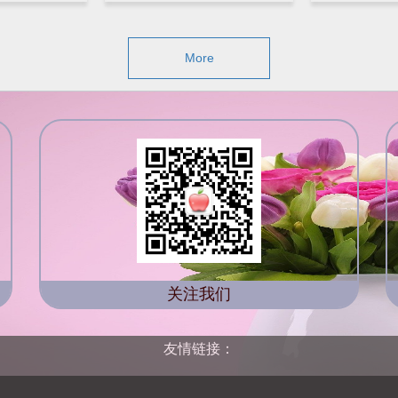
More
关注我们
友情链接：