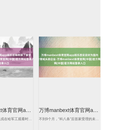
万博manbext体育官网app娱乐还特别摸了摸学员的被子-万博manbext体育官网(中国)官方网站登录入口
万博manbext体育官网app娱乐西安奕材为国内12英寸硅片领域头部企业-万博manbext体育官网(中国)官方网站登录入口
这是1963年陈毅元戎在哈军工观看时的老像片。像片里陈老总站在台上说念话，身旁是院长刘居英少将。 那天元戎讲得相当确凿，不仅号令各人走“才高行厚”的路，还特别摸了摸学员的被子，喜爱娃娃们晚上冷。这份对后辈的缓和万博manbext体育官网app娱乐，隔着屏幕皆能感受到！
不到9个月，“科八条”后首家受理的未盈利企业IPO告捷过会。 8月14日，上海证券来回所上市委员会2025年第31次审议会议服从涌现，西安奕斯伟材料科技股份有限公司(以下简称“西安奕材”)科创板IPO告捷过会。 自2024年11月29日IPO获受理到过会，西安奕材用时不到9个月，此举涌现出现时科创板审核节律彰着加速，体现出成本市集对“硬科技”企业包容性的进一步进步。 同期，西安奕材亦然“科创板八条”公布后首家取得受理并过会的未盈利企业。笔据招股书裸露，由于12英寸硅片行业固有的投资强度大、技艺