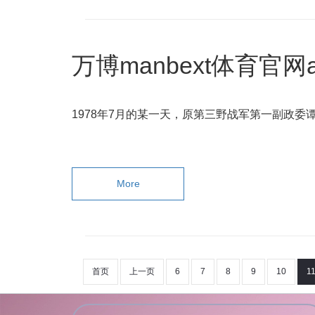
More
首页
上一页
6
7
8
9
10
1