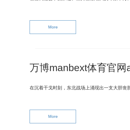
More
More