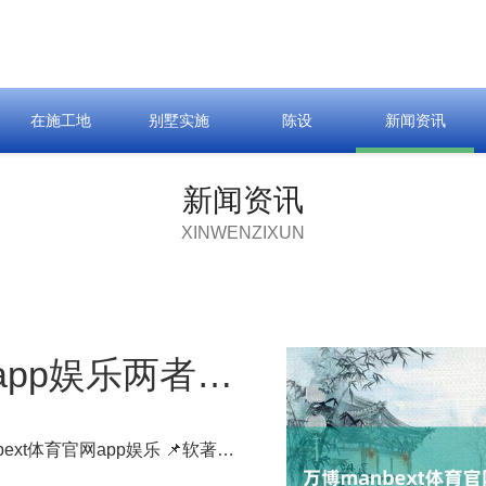
在施工地
别墅实施
陈设
新闻资讯
新闻资讯
XINWENZIXUN
万博manbext体育官网app娱乐两者王人能用于工信部备案-万博manbext体育官网(中国)官方网站登录入口
#学问产权##野心思软件著述权##软著#万博manbext体育官网app娱乐 📌软著和电子软著的阔别： 1电子软著认证莫得纸质文凭，但速率超快!1-3责任日就能核准，安妥急需上架的小伙伴。它补助硬核、抖音等主流期骗商店，还能用于工信部备案哦。 2软件著述权从2023年6月1日起也取消纸质文凭啦!加急陈述需要60天傍边智商完成。不外它的用途迥殊广，能用于游戏版号请求、政府花式陈述，以致个东谈主评职称王人行! 3要是你只念念快速上架APP或小样式，电子软著认证是可以的 选拔;但要是念念请求更多天资