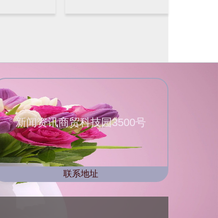
新闻资讯商贸科技园3500号
联系地址