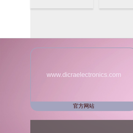
www.dicraelectronics.com
官方网站