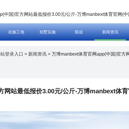
pp(中国)官方网站最低报价3.00元/公斤-万博manbext体育官网
在施工地
别墅实施
陈设
新闻资讯
方网站登录入口
>
新闻资讯
> 万博manbext体育官网app(中国)官方
官方网站最低报价3.00元/公斤-万博manbext