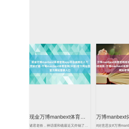
现金万博manbext体育官网app平台越南在八个岛礁上荒诞扩建-万博manbext体育官网(中国)官方网站登录入口
诸君老铁，神话缓和礁最近又炸锅了？这事搁南海，真不像小区邻居争个车位那么约略，径直一艘破褴褛烂的“马德雷山”号船，愣是搅得十几艘舰艇围着转，几个国度治安上场喊话，时势比小品剧情还精彩。光这一则新闻，就把南海的风浪搅得扑朔迷离。话说，菲律宾老迈自导自演了一场补给困局，越南小昆季捏紧契机内卷扩岛，几拨外助更是飞机舰船王人上阵，恨不得搬个小板凳现场直击。这一盆水越搅越浑，究竟谁才是赢家？这场“海上大戏”，可不是光靠嚷嚷就能结束。缓和礁危局的背后，究竟藏着哪些不为东谈主知的猫腻？且听小编今儿给您扒一扒