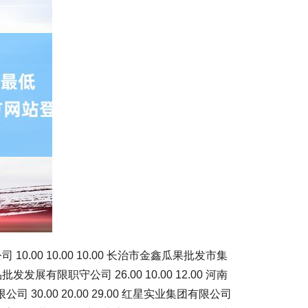
0.00 10.00 10.00 长治市金鑫瓜果批发市集
品批发发展有限职守公司 26.00 10.00 12.00 河南
司 30.00 20.00 29.00 红星实业集团有限公司