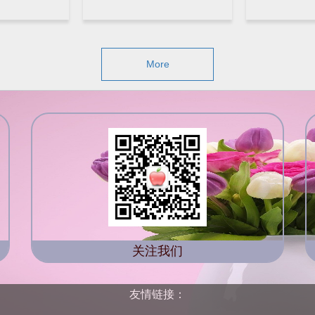
More
关注我们
友情链接：