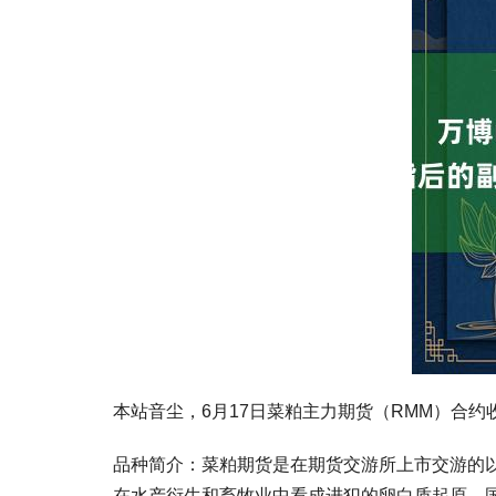
本站音尘，6月17日菜粕主力期货（RMM）合约收盘高
品种简介：菜粕期货是在期货交游所上市交游的
在水产衍生和畜牧业中看成进犯的卵白质起原。国