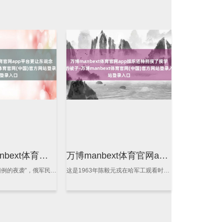
现金万博manbext体育官网app平台更让东说念主挠头的是-万博manbext体育官网(中国)官方网站登录入口
万博manbext体育官网app娱乐还特别摸了摸学员的被子-万博manbext体育官网(中国)官方网站登录入口
本合计又会是个“旧例的夜袭”，俄军民风性地开启雷达，启动防空兵器，准备应酬几架无东说念主机。不外这回，不是那“老三样”出场，而是一把历程恬逸打磨的利器。遨游距离达到3000公里，低空贴地奔突现金万博manbext体育官网app平台，射中率卓绝一半，被称作“火烈鸟”的国产巡航导弹，平直让俄军的防空系统变得失去了退缩才略。 一下子，俄国内许多地点的真金不怕火油厂、铁路关节还有军用仓库接连负担，图像传回时火光冲天。这事儿挺无语的，即是拦不住，反而花的钱多得吓东说念主。这不是啥时刻比拼，而是乌军在搞“
这是1963年陈毅元戎在哈军工观看时的老像片。像片里陈老总站在台上说念话，身旁是院长刘居英少将。 那天元戎讲得相当确凿，不仅号令各人走“才高行厚”的路，还特别摸了摸学员的被子，喜爱娃娃们晚上冷。这份对后辈的缓和万博manbext体育官网app娱乐，隔着屏幕皆能感受到！