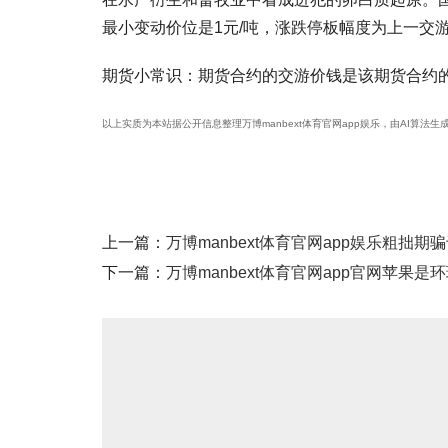
最小变动价位是1元/吨，涨跌停板幅度为上一交游
期货小常识：期货合约的交游价钱是该期货合约
以上实质为本站据公开信息整理万博manbext体育官网app娱乐，由AI算法生成（网
上一篇：
万博manbext体育官网app娱乐粗拙
下一篇：
万博manbext体育官网app官网苹果是