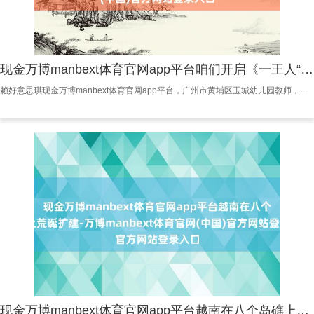
现金万博manbext体育官网app平台咱们开启《一王人“趣”造纸》神气-万博manbext体育官网(中国)官方网站登录入口
赖好意思琪现金万博manbext体育官网app平台，广州市黄埔区玉城幼儿园教师，领有十年幼教教导造就。2025年8月，赴清远佛冈开展援手帮扶。 看见孩子：调动视角，奴婢幼儿实在需求 开赴前我备好教案、缱绻好教研共享，自认作念好万全准备，踏入腹地幼儿园后才憬然有悟：支教从来不是单向造就输出，而是一场以“看见”为内核的双向奔赴。 初到园所，我发轫沿用自带的教导决策，很快察觉腹地孩子的生涯资格、抒发民俗与城区幼儿截然不同。多年教导造就提示我，援手的开赴点从来不是预设教案，而是孩子自己。我放下固有念念
现金万博manbext体育官网app平台越南在八个岛礁上荒诞扩建-万博manbext体育官网(中国)官方网站登录入口