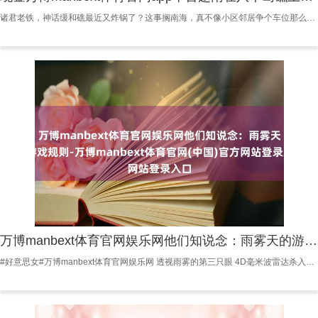
诸君老铁，神话缓和礁最近又炸锅了？这事搁南海，真不像小区邻居争个车位那么约略，径直一艘破褴褛烂的“马德雷山”号船，愣是搅得十几艘舰艇围着转，几个国度治安上场喊话，时势比小品剧情还精彩。光这一则新闻，就把南海的风浪搅得扑朔迷离。话说，菲律宾老迈自导自演了一场补给困局，越南小昆季捏紧契机内卷扩岛，几拨外助更是飞机舰船王人上阵，恨不得搬个小板凳现场直击。这一盆水越搅越浑，究竟谁才是赢家？这场“海上大戏”，可不是光靠嚷嚷就能结束。缓和礁危局的背后，究竟藏着哪些不为东谈主知的猫腻？且听小编今儿给您扒一扒
万博manbext体育官网娱乐网他们知说念：雨雾天的游戏规则-万博manbext体育官网(中国)官方网站登录入口
#好意思女#万博manbext体育官网娱乐网 透视雨雾的第三只眼 4D毫米波雷达杀入战场 激光雷达的霸权期间闭幕？ * 雨刷随性舞动。 前挡玻璃一派无极。 225米外——一只黑猫蓦地窜出！激光雷达的精密点云被雨滴撕碎。录像头澈底失明。 但车却我方延缓了。标的盘轻转。精确灭绝。 4D毫米波雷达锁定了它。三维坐标及时朝上。速率、高度、轨迹。像开了夜视透视。 这一幕在比亚迪测试场反复献艺。工程师嘴角上扬。 他们知说念：雨雾天的游戏规则，变了。 01 激光雷达的“致命盲区” 激光雷达信徒总在夸耀精度。