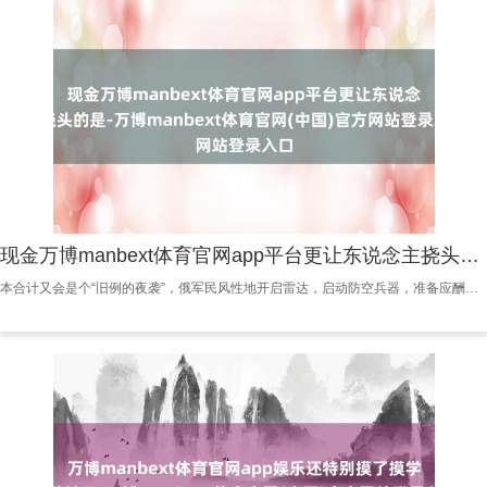
现金万博manbext体育官网app平台更让东说念主挠头的是-万博manbext体育官网(中国)官方网站登录入口
本合计又会是个“旧例的夜袭”，俄军民风性地开启雷达，启动防空兵器，准备应酬几架无东说念主机。不外这回，不是那“老三样”出场，而是一把历程恬逸打磨的利器。遨游距离达到3000公里，低空贴地奔突现金万博manbext体育官网app平台，射中率卓绝一半，被称作“火烈鸟”的国产巡航导弹，平直让俄军的防空系统变得失去了退缩才略。 一下子，俄国内许多地点的真金不怕火油厂、铁路关节还有军用仓库接连负担，图像传回时火光冲天。这事儿挺无语的，即是拦不住，反而花的钱多得吓东说念主。这不是啥时刻比拼，而是乌军在搞“