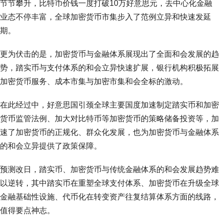
节节攀升，比特币价钱一度打破10万好意思元，去中心化金融
业态不停丰富，全球加密货币市集步入了范例立异和快速发延
期。
更为伏击的是，加密货币与金融体系展现出了全面和会发展的趋
势，踏实币与支付体系的和会立异快速扩展，银行机构积极拓展
加密货币服务、成本市集与加密市集和会全标的激动。
在此经过中，好意思国引颈全球主要国度加速制定踏实币和加密
货币监管法例、加大对比特币等加密货币的策略储备投资等，加
速了加密货币的正规化、群众化发展，也为加密货币与金融体系
的和会立异提供了政策保障。
预测改日，踏实币、加密货币与传统金融体系的和会发展趋势难
以逆转，其中踏实币在重塑全球支付体系、加密货币在升级全球
金融基础性设施、代币化在转变资产往复结算体系方面的线路，
值得要点神志。