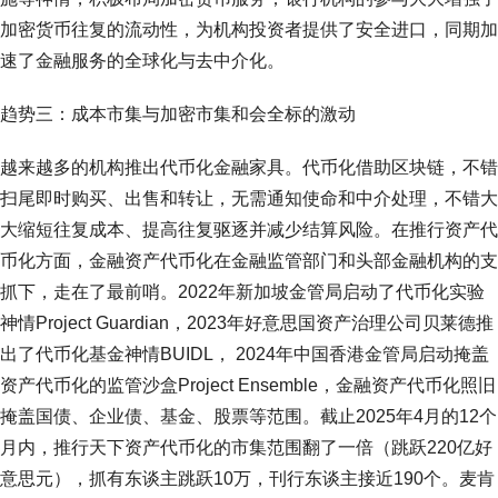
加密货币往复的流动性，为机构投资者提供了安全进口，同期加
速了金融服务的全球化与去中介化。
趋势三：成本市集与加密市集和会全标的激动
越来越多的机构推出代币化金融家具。代币化借助区块链，不错
扫尾即时购买、出售和转让，无需通知使命和中介处理，不错大
大缩短往复成本、提高往复驱逐并减少结算风险。在推行资产代
币化方面，金融资产代币化在金融监管部门和头部金融机构的支
抓下，走在了最前哨。2022年新加坡金管局启动了代币化实验
神情Project Guardian，2023年好意思国资产治理公司贝莱德推
出了代币化基金神情BUIDL， 2024年中国香港金管局启动掩盖
资产代币化的监管沙盒Project Ensemble，金融资产代币化照旧
掩盖国债、企业债、基金、股票等范围。截止2025年4月的12个
月内，推行天下资产代币化的市集范围翻了一倍（跳跃220亿好
意思元），抓有东谈主跳跃10万，刊行东谈主接近190个。麦肯