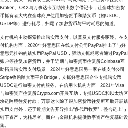
Kraken、OKX与万事达卡互助推出数字借记卡，让全球加密货
币抓有者大约在全球商户使用加密货币和踏实币（如USDC、
USDP等）进行耗尽，扫尾了加密货币与平时耗尽的知道。
支付机构主动探索推出踏实币支付，以普及支付服务驱逐。在支
付机构方面，2020年好意思国在线支付公司PayPal推出了与好
意思元挂钩的踏实币PayPal USD，驱动支抓耗尽者通过PayPal
账户等往复加密货币，并于近期与加密货币往复所Coinbase互
助拓展踏实币支付场景；2024年好意思国另一家在线支付公司
Stripe收购踏实币平台Bridge，支抓好意思国企业专揽踏实币
USDC进行加密支付的服务。在信用卡机构方面，2021年Visa
与加密资产往复所Crypto.com开展互助，专揽USDC和以太坊区
块链跨境往复付款；万事达卡除了跟加密货币往复所互助开展踏
实币支付外，还于近期文告开导推出“多代币收罗”，整合链上与
链下资产，为耗尽者、商户与金融机构提供数字资产往复基础设
施。