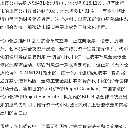
上市公司共购入95431枚比特币，环比增多16.11%，抓有比特
币的上市公司数目达到79家，环比增多17.91%，一些企业将比
特币等行为财务储备资产。这些标明，跟着加密货币与金融体系
的和会发展，加密货币照旧事实上成为了群众化资产。
代币化是继ETF之后的变革式立异，正在向股票、债券、房地
产、艺术品等全类资产浸透，最终转变资产往复结算体系。代币
化的理思筹谋是要扫尾“一切皆可代币化”，让成本扫尾全天候全
球化无摩擦流动。尽管扫尾这一筹谋需要时刻，但正如《天下经
济论坛》2024年12月指出的，由于代币化能缩短成本、提高驱
逐并减少结算风险，全球主要金融机构对资产代币化的好奇瞻仰
抓续升温。新加坡的代币化神情Project Guardian、中国香港的
代币化神情Project Ensemble、贝莱德的BUIDL基金神情线路出
来的蛊惑力标明，推行资产代币化照旧来到了上链磨砺走向内容
应用的盘曲点。
虽然，在此经过中，还需要列国实时完善政策法例和监管框架，