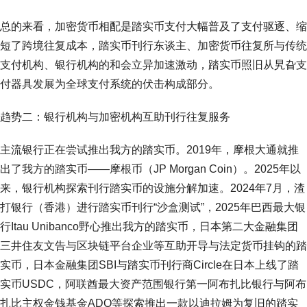
总的来看，加密货币相配是踏实币支付大幅普及了支付驱逐、缩
短了跨境往复成本，踏实币刊行东谈主、加密货币往复所与传统
支付机构、银行机构的和会立异加速激动，踏实币照旧从旯旮支
付器具发展为全球支付系统的伏击构成部分。
趋势二：银行机构与加密机构互助刊行往复服务
主流银行正在尝试推出我方的踏实币。2019年，摩根大通就推
出了我方的踏实币——摩根币（JP Morgan Coin）。2025年以
来，银行机构探索刊行踏实币的设施分解加速。2024年7月，渣
打银行（香港）进行踏实币刊行“沙盒测试”，2025年巴西最大银
行Itau Unibanco野心推出我方的踏实币，日本第二大金融集团
三井住友文告与区块链平台企业等互助开导与法定货币挂钩的踏
实币，日本金融集团SBI与踏实币刊行商Circle在日本上线了踏
实币USDC，阿联酋最大资产范围银行第一阿布扎比银行与阿布
扎比主权金钱基金ADQ等探索推出一款以迪拉姆为复旧的踏实