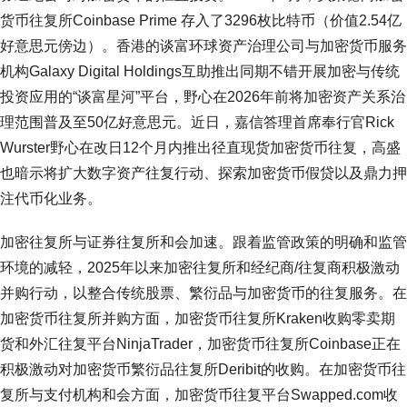
货币往复所Coinbase Prime 存入了3296枚比特币（价值2.54亿
好意思元傍边）。香港的谈富环球资产治理公司与加密货币服务
机构Galaxy Digital Holdings互助推出同期不错开展加密与传统
投资应用的“谈富星河”平台，野心在2026年前将加密资产关系治
理范围普及至50亿好意思元。近日，嘉信答理首席奉行官Rick
Wurster野心在改日12个月内推出径直现货加密货币往复，高盛
也暗示将扩大数字资产往复行动、探索加密货币假贷以及鼎力押
注代币化业务。
加密往复所与证券往复所和会加速。跟着监管政策的明确和监管
环境的减轻，2025年以来加密往复所和经纪商/往复商积极激动
并购行动，以整合传统股票、繁衍品与加密货币的往复服务。在
加密货币往复所并购方面，加密货币往复所Kraken收购零卖期
货和外汇往复平台NinjaTrader，加密货币往复所Coinbase正在
积极激动对加密货币繁衍品往复所Deribit的收购。在加密货币往
复所与支付机构和会方面，加密货币往复平台Swapped.com收