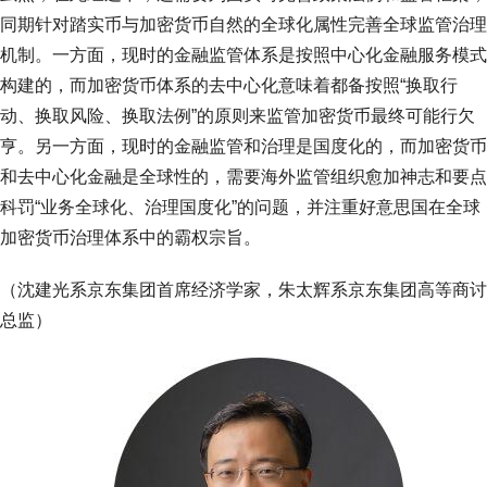
同期针对踏实币与加密货币自然的全球化属性完善全球监管治理
机制。一方面，现时的金融监管体系是按照中心化金融服务模式
构建的，而加密货币体系的去中心化意味着都备按照“换取行
动、换取风险、换取法例”的原则来监管加密货币最终可能行欠
亨。另一方面，现时的金融监管和治理是国度化的，而加密货币
和去中心化金融是全球性的，需要海外监管组织愈加神志和要点
科罚“业务全球化、治理国度化”的问题，并注重好意思国在全球
加密货币治理体系中的霸权宗旨。
（沈建光系京东集团首席经济学家，朱太辉系京东集团高等商讨
总监）